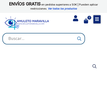
Ir
ENVÍOS GRATIS
en pedidos superiores a 50€ | Pueden aplicar
al
restricciones.
Ver todos los productos
contenido
0
Cart
ACEITE
MALEFICIO
cantidad