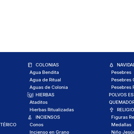
COLONIAS
NAVIDA
Agua Bendita
Pesebres
Agua de Ritual
Pesebres C
Aguas de Colonia
Pesebres P
HIERBAS
POLVOS E
Ataditos
QUEMADORE
Hierbas Ritualizadas
RELIGI
INCIENSOS
Figuras Re
TÉRICO
Conos
Medallas
Incienso en Grano
Niño Jesú