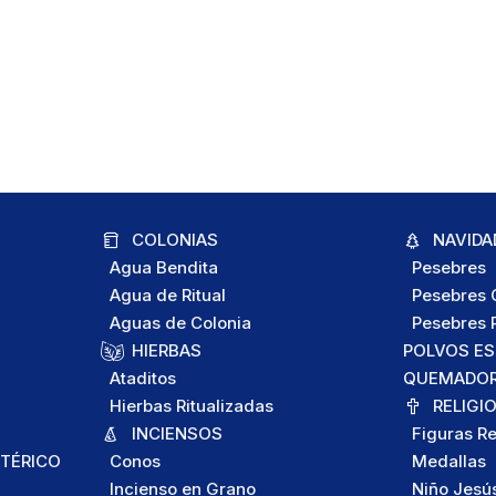
COLONIAS
NAVIDA
Agua Bendita
Pesebres
Agua de Ritual
Pesebres C
Aguas de Colonia
Pesebres P
HIERBAS
POLVOS E
Ataditos
QUEMADORE
Hierbas Ritualizadas
RELIGI
INCIENSOS
Figuras Re
TÉRICO
Conos
Medallas
Incienso en Grano
Niño Jesú