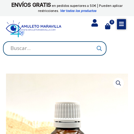
Ir
ENVÍOS GRATIS
cantidad
en pedidos superiores a 50€ | Pueden aplicar
al
restricciones.
Ver todos los productos
contenido
0
Cart
ACEITE
SACA
SALES
cantidad