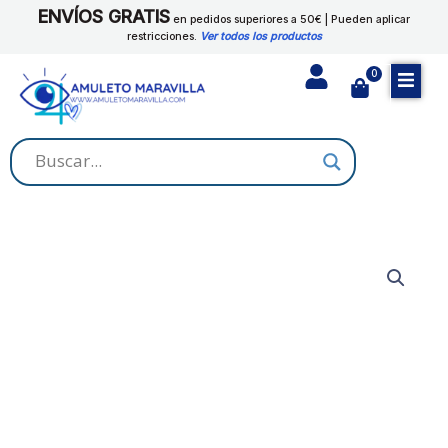
Ir
ENVÍOS GRATIS
cantidad
en pedidos superiores a 50€ | Pueden aplicar
al
restricciones.
Ver todos los productos
contenido
0
Cart
ACEITE
SAN
CIPRIANO
cantidad