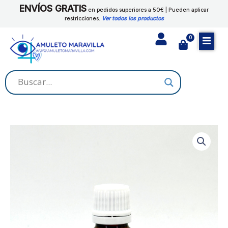
Ir
ENVÍOS GRATIS
en pedidos superiores a 50€ | Pueden aplicar
al
restricciones.
Ver todos los productos
contenido
0
Cart
ACEITE
SEPARACION
cantidad