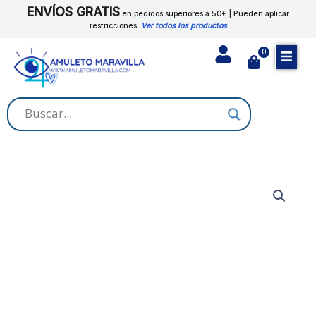
Ir
ENVÍOS GRATIS
en pedidos superiores a 50€ | Pueden aplicar
al
restricciones.
Ver todos los productos
contenido
0
Cart
ACEITE
TRABAJO
cantidad