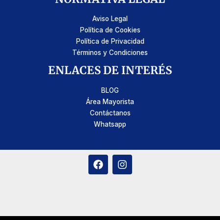
Aviso Legal
Política de Cookies
Política de Privacidad
Términos y Condiciones
ENLACES DE INTERÉS
BLOG
Área Mayorista
Contáctanos
Whatsapp
F
I
a
n
c
s
e
t
b
a
o
g
o
r