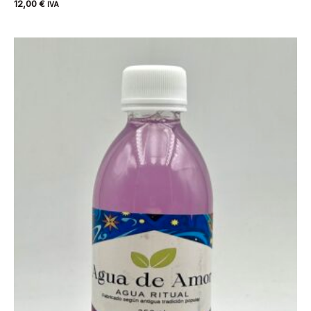
12,00
€
IVA