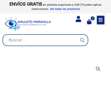
Ir
ENVÍOS GRATIS
DE
en pedidos superiores a 50€ | Pueden aplicar
al
restricciones.
Ver todos los productos
LA
contenido
MUJER
0
Cart
AMADA
cantidad
AGUA
RITUAL
LECHE
DE
LA
MUJER
AMADA
cantidad