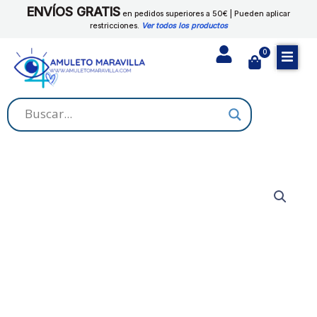
Ir
ENVÍOS GRATIS
Libertad
en pedidos superiores a 50€ | Pueden aplicar
al
restricciones.
Ver todos los productos
cantidad
contenido
0
Cart
Agua
Ritual
de
Libertad
cantidad