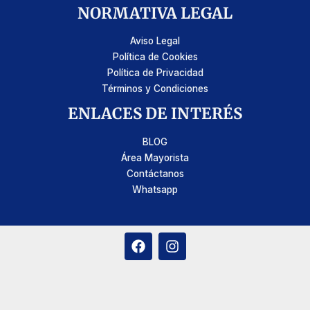
NORMATIVA LEGAL
Aviso Legal
Política de Cookies
Política de Privacidad
Términos y Condiciones
ENLACES DE INTERÉS
BLOG
Área Mayorista
Contáctanos
Whatsapp
F
I
a
n
c
s
e
t
b
a
o
g