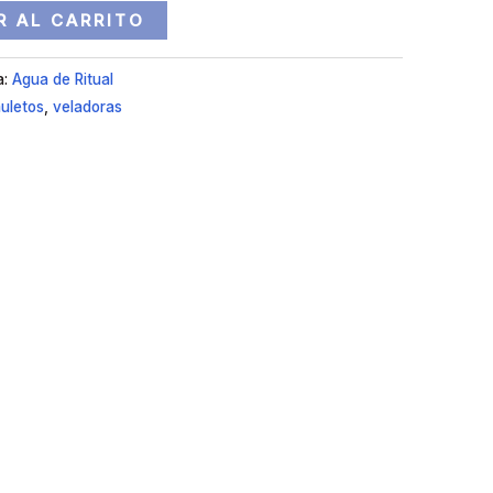
R AL CARRITO
a:
Agua de Ritual
uletos
,
veladoras