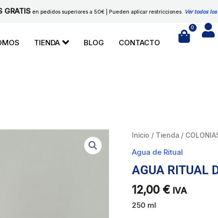
S GRATIS
en pedidos superiores a 50€ | Pueden aplicar restricciones.
Ver todos los
0
Cart
SOMOS
TIENDA
BLOG
CONTACTO
AGUA
Inicio
/
Tienda
/
COLONIA
RITUAL
Agua de Ritual
DRAGON
AGUA RITUAL 
ROJO
cantidad
12,00
€
IVA
250 ml