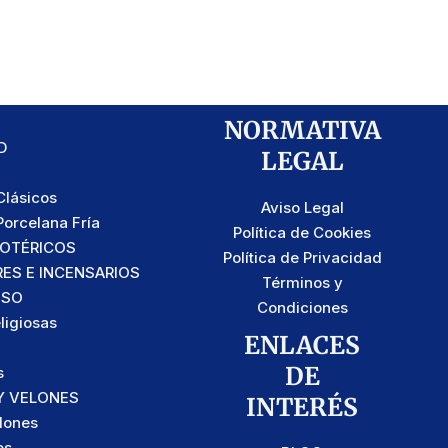
NORMATIVA
D
LEGAL
lásicos
Aviso Legal
orcelana Fría
Política de Cookies
SOTÉRICOS
Política de Privacidad
S E INCENSARIOS
Términos y
OSO
Condiciones
ligiosas
ENLACES
DE
s
Y VELONES
INTERÉS
lones
os