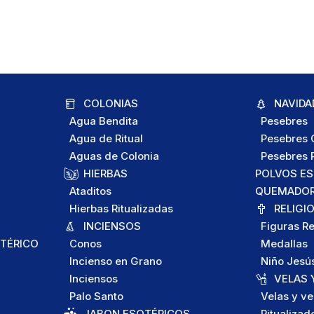
COLONIAS
NAVIDA
Agua Bendita
Pesebres
Agua de Ritual
Pesebres C
Aguas de Colonia
Pesebres P
HIERBAS
POLVOS E
Ataditos
QUEMADORE
Hierbas Ritualizadas
RELIGI
INCIENSOS
Figuras Re
TÉRICO
Conos
Medallas
Incienso en Grano
Niño Jesú
Inciensos
VELAS 
Palo Santo
Velas y ve
JABON ESOTÉRICOS
Ritualizad