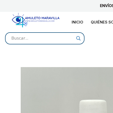
Ir
ENVÍO
al
contenido
INICIO
QUIÉNES 