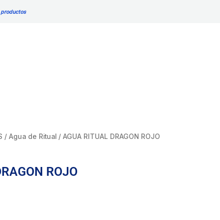
ROJO
 productos
cantidad
S
/
Agua de Ritual
/ AGUA RITUAL DRAGON ROJO
DRAGON ROJO