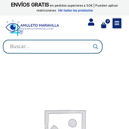
Ir
ENVÍOS GRATIS
en pedidos superiores a 50€ | Pueden aplicar
al
restricciones.
Ver todos los productos
contenido
0
Cart
ARCANGEL
RAZIEL
cantidad