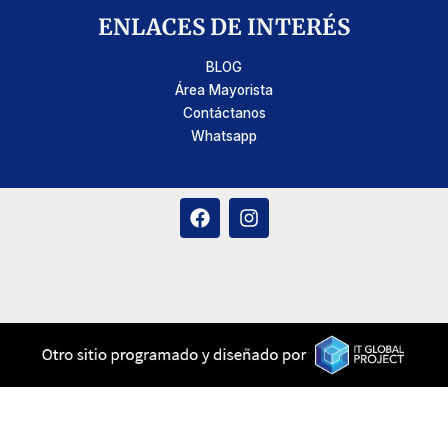
ENLACES DE INTERÉS
BLOG
Área Mayorista
Contáctanos
Whatsapp
F
I
a
n
c
s
e
t
b
a
o
g
o
r
k
a
m