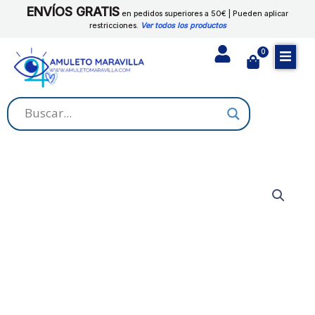
Ir
ENVÍOS GRATIS
en pedidos superiores a 50€ | Pueden aplicar
al
restricciones.
Ver todos los productos
contenido
0
Cart
JABON
ATRAYENTE
cantidad