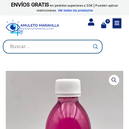
Ir
ENVÍOS GRATIS
cantidad
en pedidos superiores a 50€ | Pueden aplicar
al
restricciones.
Ver todos los productos
contenido
0
Cart
BAÑO
DOBLE
SUERTE
cantidad