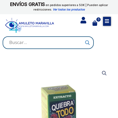
Ir
ENVÍOS GRATIS
cantidad
en pedidos superiores a 50€ | Pueden aplicar
al
restricciones.
Ver todos los productos
contenido
0
Cart
EXTRACTO
QUIEBRA
TODO
cantidad