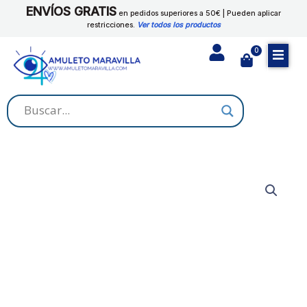
Ir
ENVÍOS GRATIS
en pedidos superiores a 50€ | Pueden aplicar
al
restricciones.
Ver todos los productos
contenido
0
Cart
GUY
NEGRO
cantidad