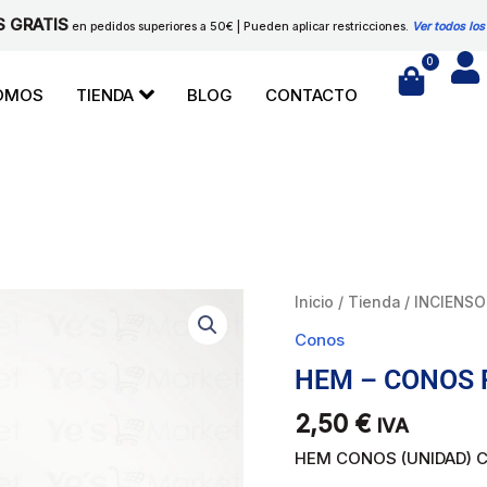
S GRATIS
en pedidos superiores a 50€ | Pueden aplicar restricciones.
Ver todos los
0
Cart
SOMOS
TIENDA
BLOG
CONTACTO
HEM
Inicio
/
Tienda
/
INCIENSO
-
Conos
CONOS
HEM – CONOS 
PRECIOUS
JASMINE
2,50
€
IVA
cantidad
HEM CONOS (UNIDAD) Co