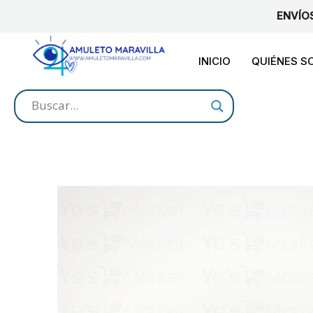
Ir
ENVÍO
al
contenido
INICIO
QUIÉNES 