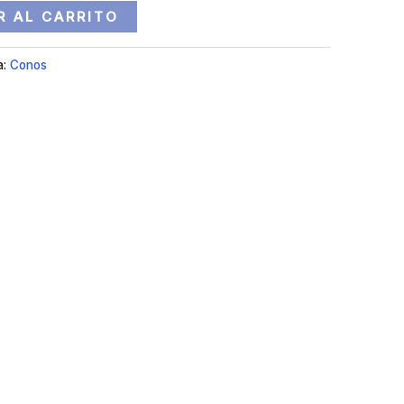
R AL CARRITO
a:
Conos