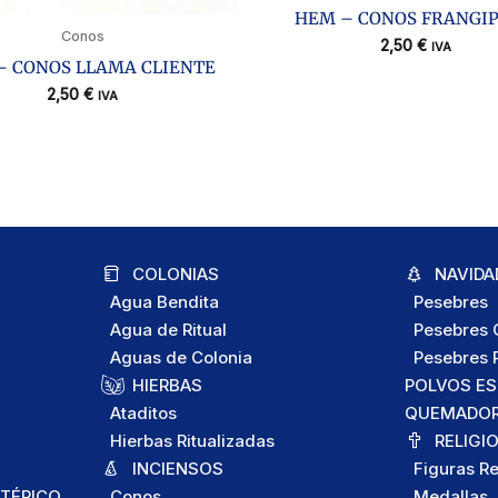
HEM – CONOS FRANGIP
Conos
2,50
€
IVA
– CONOS LLAMA CLIENTE
2,50
€
IVA
COLONIAS
NAVIDA
Agua Bendita
Pesebres
Agua de Ritual
Pesebres C
Aguas de Colonia
Pesebres P
HIERBAS
POLVOS E
Ataditos
QUEMADORE
Hierbas Ritualizadas
RELIGI
INCIENSOS
Figuras Re
TÉRICO
Conos
Medallas