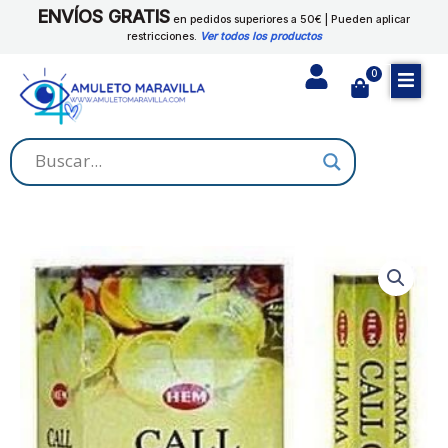
Ir
ENVÍOS GRATIS
CALL
en pedidos superiores a 50€ | Pueden aplicar
al
restricciones.
Ver todos los productos
CLIENTE
contenido
cantidad
0
Cart
HEM
-
INCIENSO
CALL
CLIENTE
cantidad