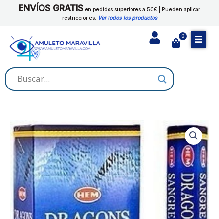
Ir
ENVÍOS GRATIS
Dragons
en pedidos superiores a 50€ | Pueden aplicar
al
restricciones.
Ver todos los productos
Blood
contenido
cantidad
0
Cart
HEM
-
Incienso
Dragons
Blood
cantidad