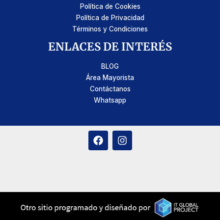
Política de Cookies
Política de Privacidad
Términos y Condiciones
ENLACES DE INTERÉS
BLOG
Área Mayorista
Contáctanos
Whatsapp
F
I
a
n
c
s
e
t
b
a
o
g
o
r
k
a
m