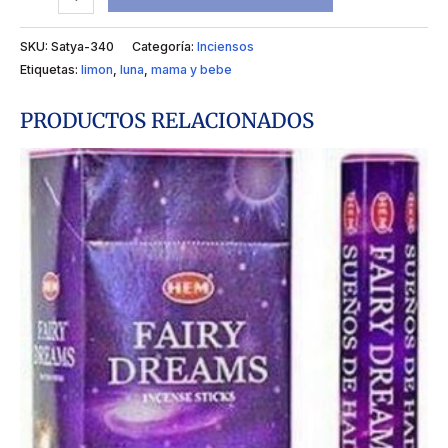
SKU:
Satya-340
Categoría:
Inciensos
Etiquetas:
limon
,
luna
,
mama y bebe
PRODUCTOS RELACIONADOS