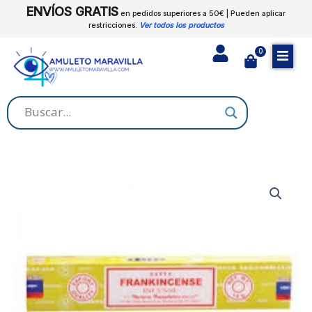
Ir
ENVÍOS GRATIS
FRANKINCENSE
en pedidos superiores a 50€ | Pueden aplicar
al
restricciones.
Ver todos los productos
cantidad
contenido
0
Cart
SATYA
-
INCIENSO
FRANKINCENSE
cantidad