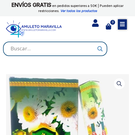
Ir
ENVÍOS GRATIS
MANZANILLA
en pedidos superiores a 50€ | Pueden aplicar
al
restricciones.
Ver todos los productos
cantidad
contenido
0
Cart
HEM
-
INCIENSO
MANZANILLA
cantidad