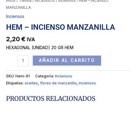
Inicio
/
Tienda
/
INCIENSOS
/
Inciensos
/ HEM – INCIENSO
MANZANILLA
Inciensos
HEM – INCIENSO MANZANILLA
2,20
€
IVA
HEXAGONAL (UNIDAD) 20 GR HEM
AÑADIR AL CARRITO
SKU:
Hem-91
Categoría:
Inciensos
Etiquetas:
aceites
,
flores de manzanilla
,
inciensos
PRODUCTOS RELACIONADOS