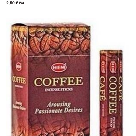
2,50
€
IVA