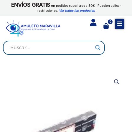
Ir
ENVÍOS GRATIS
MEDIANOCHE
en pedidos superiores a 50€ | Pueden aplicar
al
restricciones.
Ver todos los productos
cantidad
contenido
0
Cart
SATYA
-
INCIENSO
MEDIANOCHE
cantidad