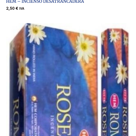
HEM – INCIENSO DESATRANCADERA
2,50
€
IVA