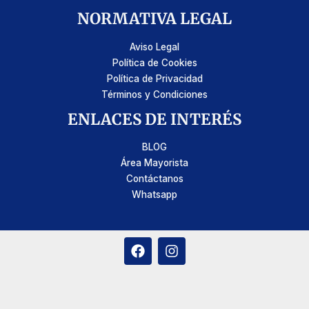
NORMATIVA LEGAL
Aviso Legal
Política de Cookies
Política de Privacidad
Términos y Condiciones
ENLACES DE INTERÉS
BLOG
Área Mayorista
Contáctanos
Whatsapp
F
I
a
n
c
s
e
t
b
a