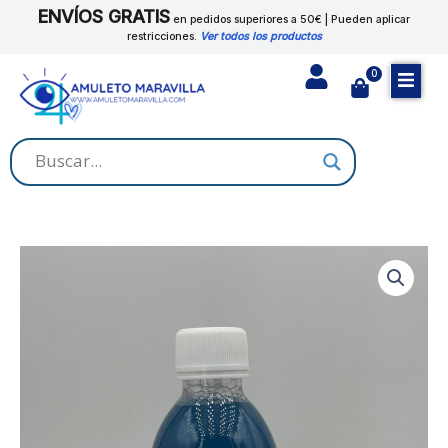
Ir
ENVÍOS GRATIS
LIMPIA
en pedidos superiores a 50€ | Pueden aplicar
al
restricciones.
Ver todos los productos
CASA
contenido
cantidad
0
Cart
BAÑO
DE
DESPOJO
LIMPIA
CASA
cantidad