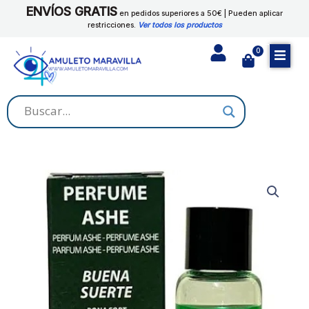
Ir
ENVÍOS GRATIS
cantidad
en pedidos superiores a 50€ | Pueden aplicar
al
restricciones.
Ver todos los productos
contenido
0
Cart
PERFUME
BUENA
SUERTE
cantidad