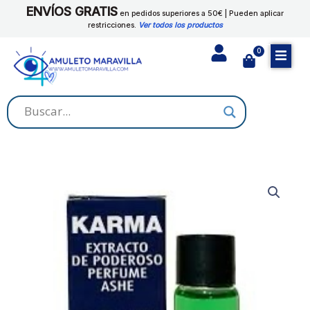
Ir
ENVÍOS GRATIS
en pedidos superiores a 50€ | Pueden aplicar
al
restricciones.
Ver todos los productos
contenido
0
Cart
PERFUME
LLAMADERA
cantidad