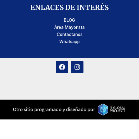
ENLACES DE INTERÉS
BLOG
Área Mayorista
Contáctanos
Whatsapp
F
I
a
n
c
s
e
t
b
a
o
g
o
r
k
a
m