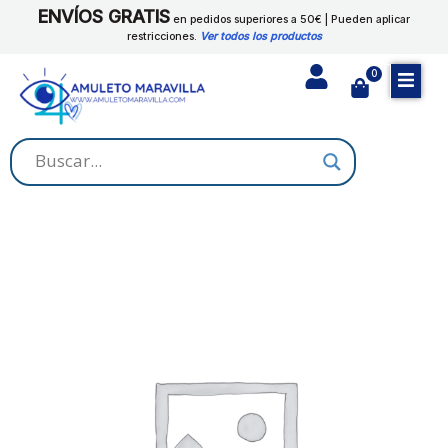
Ir
ENVÍOS GRATIS
JEFE
en pedidos superiores a 50€ | Pueden aplicar
al
restricciones.
Ver todos los productos
cantidad
contenido
0
Cart
POLVO
RITUAL
AMANSA
JEFE
cantidad