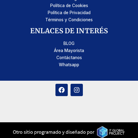
Política de Cookies
Política de Privacidad
Términos y Condiciones
ENLACES DE INTERÉS
BLOG
Área Mayorista
Contáctanos
Whatsapp
F
I
a
n
c
s
e
t
b
a
o
g
o
r
k
a
m