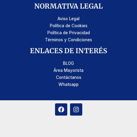
NORMATIVA LEGAL
Aviso Legal
Política de Cookies
Política de Privacidad
Términos y Condiciones
ENLACES DE INTERÉS
BLOG
Área Mayorista
Contáctanos
Whatsapp
F
I
a
n
c
s
e
t
b
a
o
g