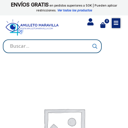
Ir
ENVÍOS GRATIS
TODO
en pedidos superiores a 50€ | Pueden aplicar
al
restricciones.
Ver todos los productos
cantidad
contenido
0
Cart
POLVO
RITUAL
PARA
TODO
cantidad