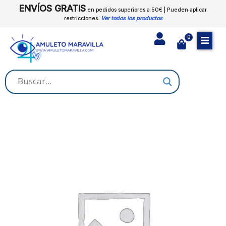
Ir
ENVÍOS GRATIS
CAMINO
en pedidos superiores a 50€ | Pueden aplicar
al
restricciones.
Ver todos los productos
cantidad
contenido
0
Cart
POLVO
RITUAL
ROMPE
CAMINO
cantidad