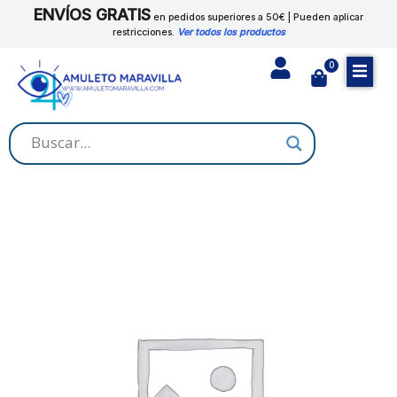
Ir
ENVÍOS GRATIS
cantidad
en pedidos superiores a 50€ | Pueden aplicar
al
restricciones.
Ver todos los productos
contenido
0
Cart
POLVO
RITUAL
TRABAJO
cantidad