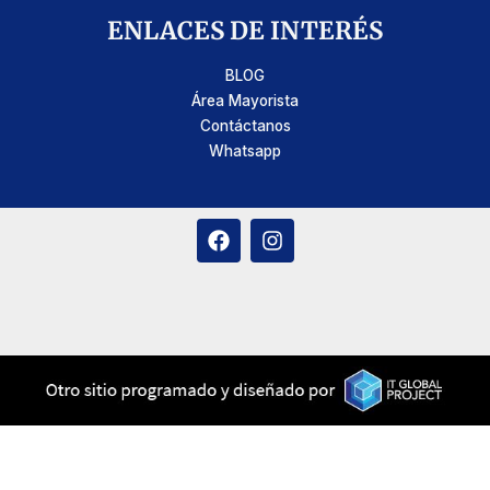
ENLACES DE INTERÉS
BLOG
Área Mayorista
Contáctanos
Whatsapp
F
I
a
n
c
s
e
t
b
a
o
g
o
r
k
a
m