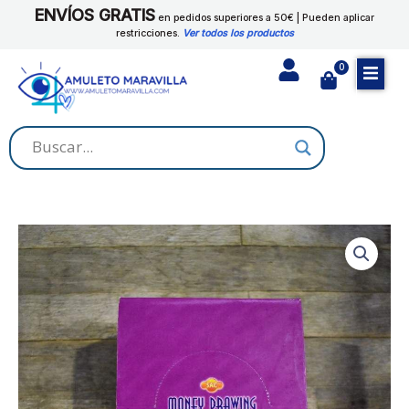
Ir
ENVÍOS GRATIS
-
en pedidos superiores a 50€ | Pueden aplicar
al
restricciones.
Ver todos los productos
sac
contenido
cantidad
0
Cart
CONOS
ATRAE
DINERO
-
sac
cantidad