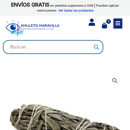
Ir
ENVÍOS GRATIS
en pedidos superiores a 50€ | Pueden aplicar
al
restricciones.
Ver todos los productos
contenido
0
Cart
SALVIA
REAL
cantidad