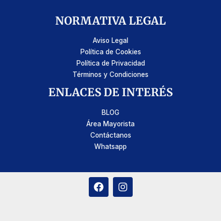
NORMATIVA LEGAL
Aviso Legal
Política de Cookies
Política de Privacidad
Términos y Condiciones
ENLACES DE INTERÉS
BLOG
Área Mayorista
Contáctanos
Whatsapp
F
I
a
n
c
s
e
t
b
a