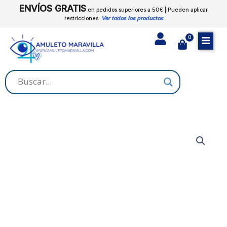
Ir
ENVÍOS GRATIS
cantidad
en pedidos superiores a 50€ | Pueden aplicar
al
restricciones.
Ver todos los productos
contenido
0
Cart
VELON
SANTA
BARBARA
cantidad