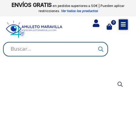
Ir
ENVÍOS GRATIS
SANTA
en pedidos superiores a 50€ | Pueden aplicar
al
restricciones.
Ver todos los productos
MARTA
contenido
DOMINADORA
0
Cart
cantidad
BAÑO
DE
DESPOJO
SANTA
MARTA
DOMINADORA
cantidad