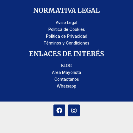
NORMATIVA LEGAL
Aviso Legal
Política de Cookies
Política de Privacidad
Términos y Condiciones
ENLACES DE INTERÉS
BLOG
Área Mayorista
Contáctanos
Whatsapp
F
I
a
n
c
s
e
t
b
a