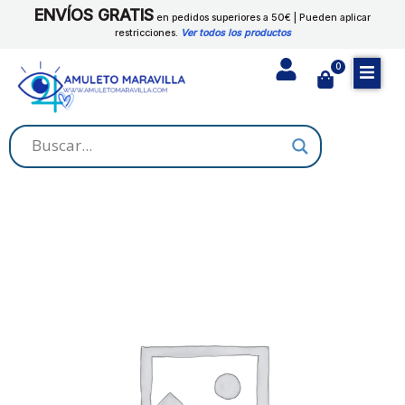
Ir
ENVÍOS GRATIS
cantidad
en pedidos superiores a 50€ | Pueden aplicar
al
restricciones.
Ver todos los productos
contenido
0
Cart
TORRES
PARA
INCIENSOS
cantidad