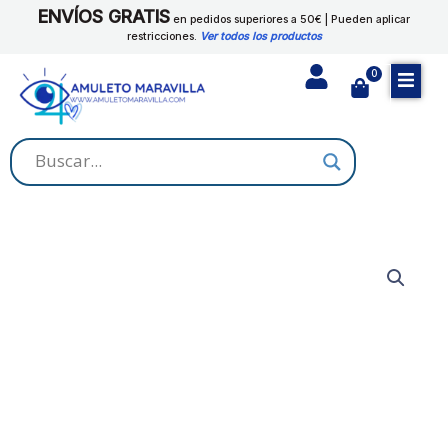
Ir
ENVÍOS GRATIS
cantidad
en pedidos superiores a 50€ | Pueden aplicar
al
restricciones.
Ver todos los productos
contenido
0
Cart
JABON
TUMBA
TRABAJO
cantidad