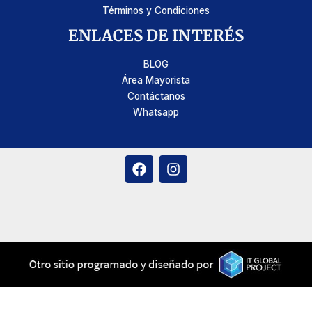
Términos y Condiciones
ENLACES DE INTERÉS
BLOG
Área Mayorista
Contáctanos
Whatsapp
F
I
a
n
c
s
e
t
b
a
o
g
o
r
k
a
m