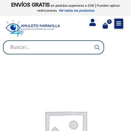
Ir
ENVÍOS GRATIS
cantidad
en pedidos superiores a 50€ | Pueden aplicar
al
restricciones.
Ver todos los productos
contenido
0
Cart
VELAS
TEALIGHTS
VAINILLA
cantidad