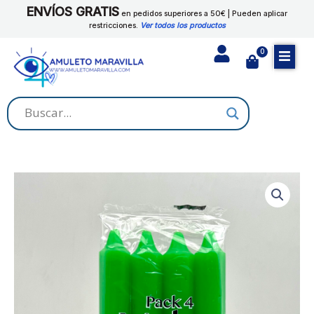
Ir
ENVÍOS GRATIS
en pedidos superiores a 50€ | Pueden aplicar
al
restricciones.
Ver todos los productos
contenido
0
Cart
VELAS
VERDE
cantidad