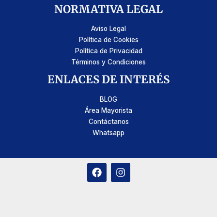
NORMATIVA LEGAL
Aviso Legal
Política de Cookies
Política de Privacidad
Términos y Condiciones
ENLACES DE INTERÉS
BLOG
Área Mayorista
Contáctanos
Whatsapp
F
I
a
n
c
s
e
t
b
a
o
g