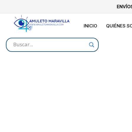
Ir
ENVÍO
al
contenido
INICIO
QUIÉNES 