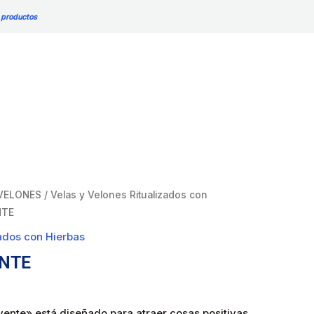
 productos
 VELONES
/
Velas y Velones Ritualizados con
NTE
zados con Hierbas
ENTE
ayente» está diseñado para atraer cosas positivas