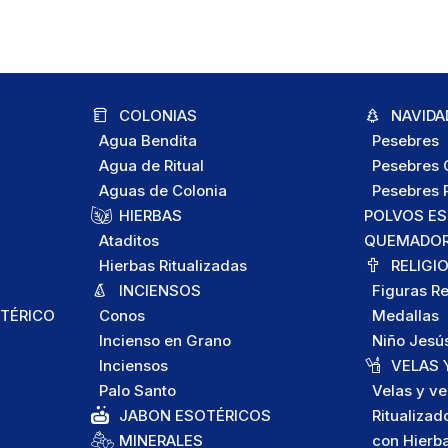
COLONIAS
NAVIDA
Agua Bendita
Pesebres
Agua de Ritual
Pesebres C
Aguas de Colonia
Pesebres P
HIERBAS
POLVOS E
Ataditos
QUEMADORE
Hierbas Ritualizadas
RELIGI
INCIENSOS
Figuras Re
TÉRICO
Conos
Medallas
Incienso en Grano
Niño Jesú
Inciensos
VELAS 
Palo Santo
Velas y ve
JABON ESOTÉRICOS
Ritualizad
MINERALES
con Hierb