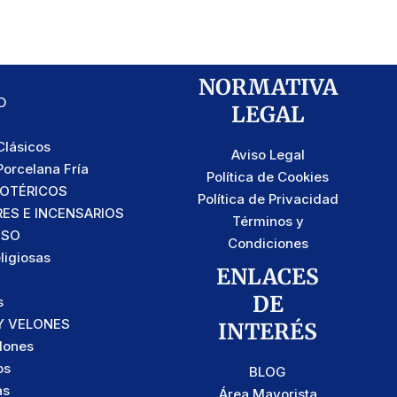
NORMATIVA
D
LEGAL
lásicos
Aviso Legal
orcelana Fría
Política de Cookies
SOTÉRICOS
Política de Privacidad
S E INCENSARIOS
Términos y
OSO
Condiciones
ligiosas
ENLACES
DE
s
Y VELONES
INTERÉS
lones
os
BLOG
as
Área Mayorista