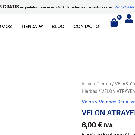
S GRATIS
en pedidos superiores a 50€ | Pueden aplicar restricciones.
Ver todos los
0
Cart
SOMOS
TIENDA
BLOG
CONTACTO
VELON
Inicio
/
Tienda
/
VELAS Y
ATRAYENTE
Hierbas
/ VELON ATRAYE
cantidad
Velas y Velones Rituali
VELON ATRAY
6,00
€
IVA
El «Velón Esotérico Atr