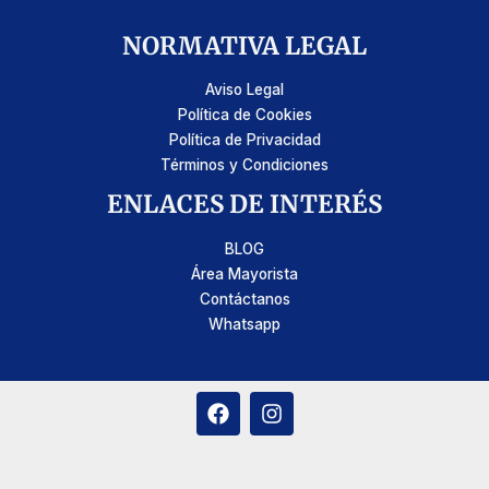
NORMATIVA LEGAL
Aviso Legal
Política de Cookies
Política de Privacidad
Términos y Condiciones
ENLACES DE INTERÉS
BLOG
Área Mayorista
Contáctanos
Whatsapp
F
I
a
n
c
s
e
t
b
a