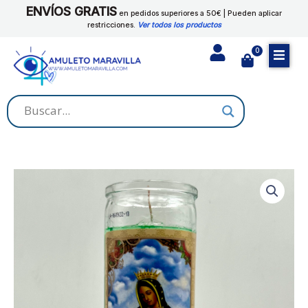
Ir
ENVÍOS GRATIS
cantidad
en pedidos superiores a 50€ | Pueden aplicar
al
restricciones.
Ver todos los productos
contenido
0
Cart
VIRGEN
DE
GUADALUPE
cantidad