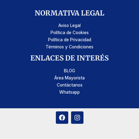
NORMATIVA LEGAL
Aviso Legal
Política de Cookies
Política de Privacidad
Términos y Condiciones
ENLACES DE INTERÉS
BLOG
Área Mayorista
Contáctanos
Whatsapp
F
I
a
n
c
s
e
t
b
a