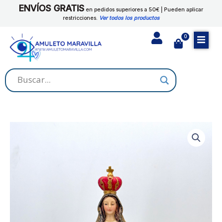
Ir
ENVÍOS GRATIS
cantidad
en pedidos superiores a 50€ | Pueden aplicar
al
restricciones.
Ver todos los productos
contenido
0
Cart
VIRGEN
DEL
VALLE
cantidad