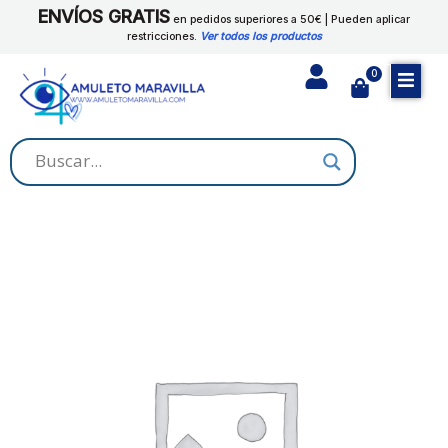
Ir
ENVÍOS GRATIS
en pedidos superiores a 50€ | Pueden aplicar
al
restricciones.
Ver todos los productos
contenido
0
Cart
VIRGO
cantidad