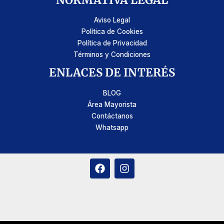
Aviso Legal
Política de Cookies
Política de Privacidad
Términos y Condiciones
ENLACES DE INTERÉS
BLOG
Área Mayorista
Contáctanos
Whatsapp
F
I
a
n
c
s
e
t
b
a
o
g
o
r