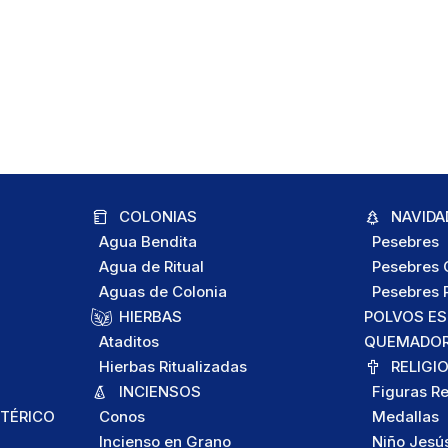
COLONIAS
NAVIDA
Agua Bendita
Pesebres
Agua de Ritual
Pesebres C
Aguas de Colonia
Pesebres P
HIERBAS
POLVOS E
Ataditos
QUEMADORE
Hierbas Ritualizadas
RELIGI
INCIENSOS
Figuras Re
TÉRICO
Conos
Medallas
Incienso en Grano
Niño Jesú