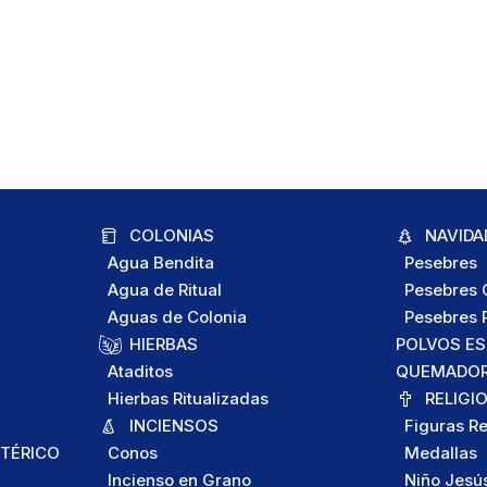
COLONIAS
NAVIDA
Agua Bendita
Pesebres
Agua de Ritual
Pesebres C
Aguas de Colonia
Pesebres P
HIERBAS
POLVOS E
Ataditos
QUEMADORE
Hierbas Ritualizadas
RELIGI
INCIENSOS
Figuras Re
TÉRICO
Conos
Medallas
Incienso en Grano
Niño Jesú