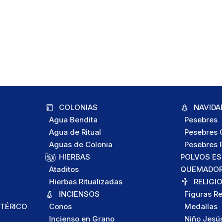
COLONIAS
NAVIDA
Agua Bendita
Pesebres
Agua de Ritual
Pesebres C
Aguas de Colonia
Pesebres P
HIERBAS
POLVOS E
Ataditos
QUEMADORE
Hierbas Ritualizadas
RELIGI
INCIENSOS
Figuras Re
TÉRICO
Conos
Medallas
Incienso en Grano
Niño Jesú