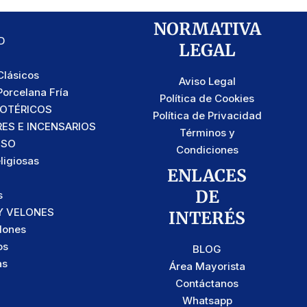
NORMATIVA
D
LEGAL
lásicos
Aviso Legal
orcelana Fría
Política de Cookies
SOTÉRICOS
Política de Privacidad
S E INCENSARIOS
Términos y
OSO
Condiciones
ligiosas
ENLACES
DE
s
Y VELONES
INTERÉS
lones
os
BLOG
as
Área Mayorista
Contáctanos
Whatsapp