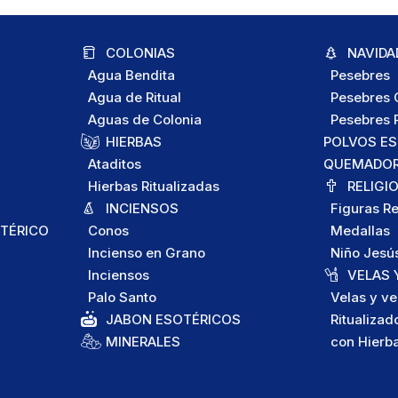
COLONIAS
NAVIDA
Agua Bendita
Pesebres
Agua de Ritual
Pesebres C
Aguas de Colonia
Pesebres P
HIERBAS
POLVOS E
Ataditos
QUEMADORE
Hierbas Ritualizadas
RELIGI
INCIENSOS
Figuras Re
TÉRICO
Conos
Medallas
Incienso en Grano
Niño Jesú
Inciensos
VELAS 
Palo Santo
Velas y ve
JABON ESOTÉRICOS
Ritualizad
MINERALES
con Hierb