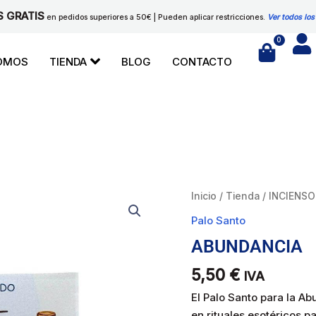
S GRATIS
en pedidos superiores a 50€ | Pueden aplicar restricciones.
Ver todos los
0
Cart
SOMOS
TIENDA
BLOG
CONTACTO
ABUNDANCIA
Inicio
/
Tienda
/
INCIENSO
cantidad
Palo Santo
ABUNDANCIA
5,50
€
IVA
El Palo Santo para la Ab
en rituales esotéricos p