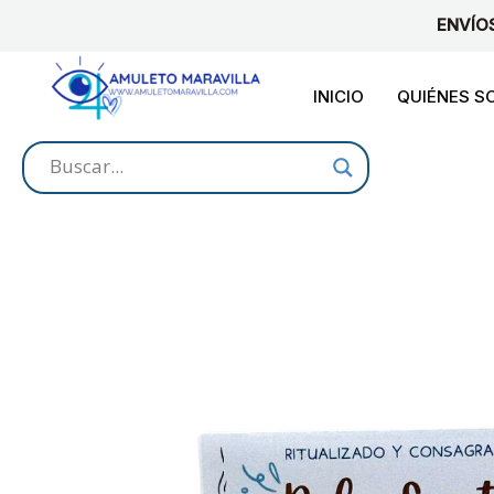
Ir
ENVÍO
al
contenido
INICIO
QUIÉNES 