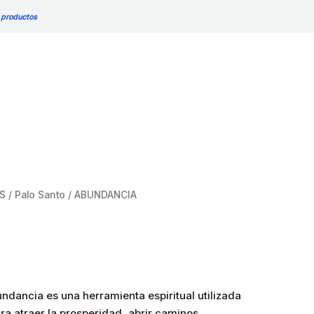
 productos
S
/
Palo Santo
/ ABUNDANCIA
undancia es una herramienta espiritual utilizada
ara atraer la prosperidad, abrir caminos