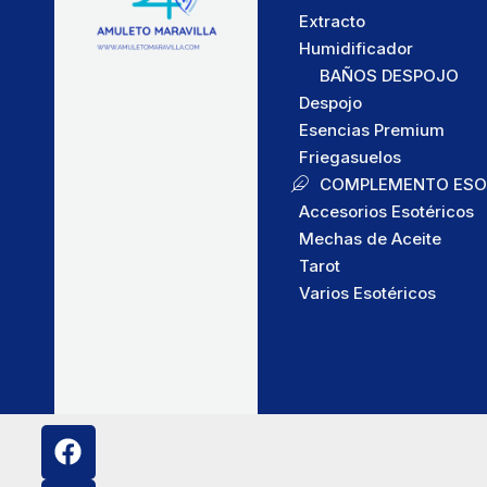
Extracto
Humidificador
BAÑOS DESPOJO
Despojo
Esencias Premium
Friegasuelos
COMPLEMENTO ESO
Accesorios Esotéricos
Mechas de Aceite
Tarot
Varios Esotéricos
F
I
a
n