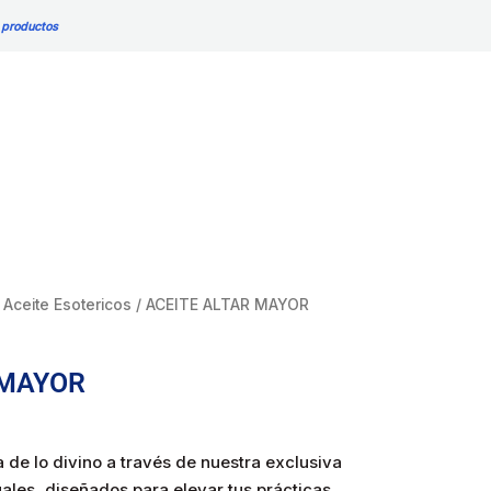
cantidad
 productos
/
Aceite Esotericos
/ ACEITE ALTAR MAYOR
 MAYOR
 de lo divino a través de nuestra exclusiva
uales, diseñados para elevar tus prácticas