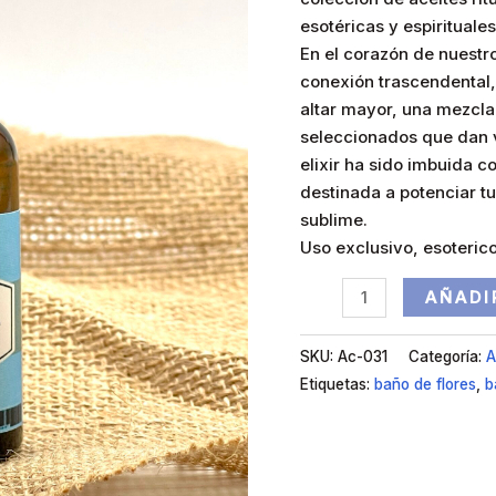
esotéricas y espirituale
En el corazón de nuest
conexión trascendental,
altar mayor, una mezcl
seleccionados que dan v
elixir ha sido imbuida co
destinada a potenciar t
sublime.
Uso exclusivo, esoterico
AÑADI
SKU:
Ac-031
Categoría:
A
Etiquetas:
baño de flores
,
b