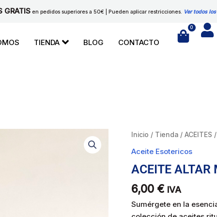
S GRATIS
en pedidos superiores a 50€ | Pueden aplicar restricciones.
Ver todos los
0
Cart
SOMOS
TIENDA
BLOG
CONTACTO
ACEITE
Inicio
/
Tienda
/
ACEITES
ALTAR
Aceite Esotericos
MAYOR
ACEITE ALTAR
cantidad
6,00
€
IVA
Sumérgete en la esencia
colección de aceites rit