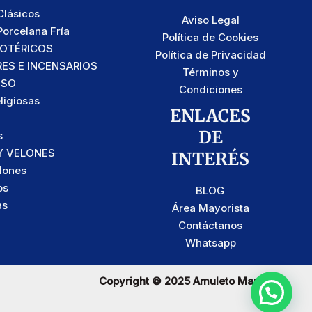
lásicos
Aviso Legal
orcelana Fría
Política de Cookies
SOTÉRICOS
Política de Privacidad
S E INCENSARIOS
Términos y
OSO
Condiciones
ligiosas
ENLACES
DE
s
Y VELONES
INTERÉS
lones
os
BLOG
as
Área Mayorista
Contáctanos
Whatsapp
Copyright © 2025 Amuleto Maravilla