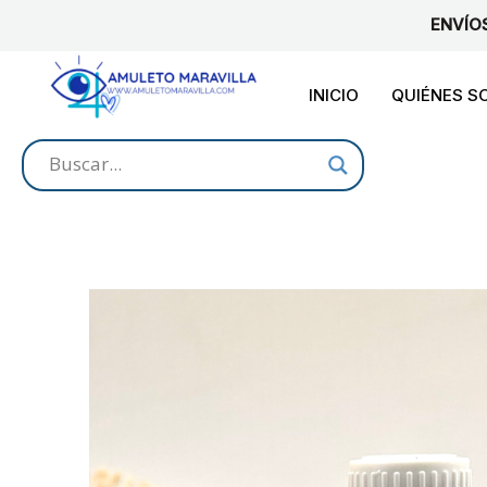
Ir
ENVÍO
al
contenido
INICIO
QUIÉNES 