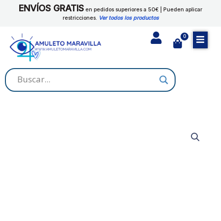
Ir
ENVÍOS GRATIS
en pedidos superiores a 50€ | Pueden aplicar
al
restricciones.
Ver todos los productos
contenido
0
Cart
ACEITE
CHANGO
cantidad